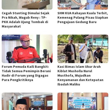
Cegah Stunting Dimulai Sejak
SHM KUA Kahayan Kuala Terbit,
Pra Nikah, Wagub Reny : TP-
Kemenag Pulang Pisau Siapkan
PKK Adalah Ujung Tombak di
Pengajuan Gedung Baru
Masyarakat
Forum Pemuda Kaili Bangkit:
Kasi Bimas Islam Ukur Arah
Tidak Semua Pemimpin Berani
Kiblat Musholla Nurul
Hadir di Forum yang Digagas
Musthofa, Wujudkan
Para Pengkritiknya
Kenyamanan dan Ketepatan
Ibadah Maliku