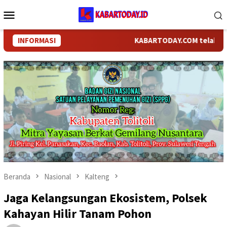
Loncat
Menu
ke
Mobile
konten
INFORMASI
KABARTODAY.COM telah bergant
Beranda
Nasional
Kalteng
Jaga Kelangsungan Ekosistem, Polsek
Kahayan Hilir Tanam Pohon