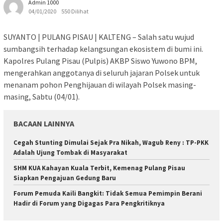
Admin 1000
04/01/2020
550 Dilihat
SUYANTO | PULANG PISAU | KALTENG – Salah satu wujud
sumbangsih terhadap kelangsungan ekosistem di bumi ini.
Kapolres Pulang Pisau (Pulpis) AKBP Siswo Yuwono BPM,
mengerahkan anggotanya di seluruh jajaran Polsek untuk
menanam pohon Penghijauan di wilayah Polsek masing-
masing, Sabtu (04/01).
BACAAN LAINNYA
Cegah Stunting Dimulai Sejak Pra Nikah, Wagub Reny : TP-PKK
Adalah Ujung Tombak di Masyarakat
SHM KUA Kahayan Kuala Terbit, Kemenag Pulang Pisau
Siapkan Pengajuan Gedung Baru
Forum Pemuda Kaili Bangkit: Tidak Semua Pemimpin Berani
Hadir di Forum yang Digagas Para Pengkritiknya