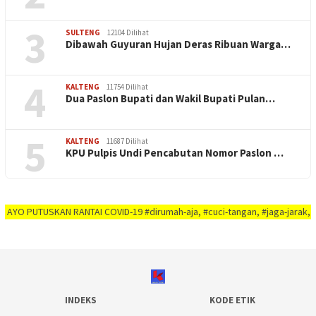
3
SULTENG
12104 Dilihat
Dibawah Guyuran Hujan Deras Ribuan Warga…
4
KALTENG
11754 Dilihat
Dua Paslon Bupati dan Wakil Bupati Pulan…
5
KALTENG
11687 Dilihat
KPU Pulpis Undi Pencabutan Nomor Paslon …
UTUSKAN RANTAI COVID-19 #dirumah-aja, #cuci-tangan, #jaga-jarak, #jaga-imu
INDEKS
KODE ETIK