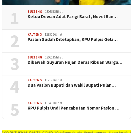
1
SULTENG
13066 Dilihat
Ketua Dewan Adat Parigi Barat, Novel Ban…
2
KALTENG
12850 Dilihat
Paslon Sudah Ditetapkan, KPU Pulpis Gela…
3
SULTENG
12061 Dilihat
Dibawah Guyuran Hujan Deras Ribuan Warga…
4
KALTENG
11719 Dilihat
Dua Paslon Bupati dan Wakil Bupati Pulan…
5
KALTENG
11643 Dilihat
KPU Pulpis Undi Pencabutan Nomor Paslon …
USKAN RANTAI COVID-19 #dirumah-aja, #cuci-tangan, #jaga-jarak, #jaga-imuni