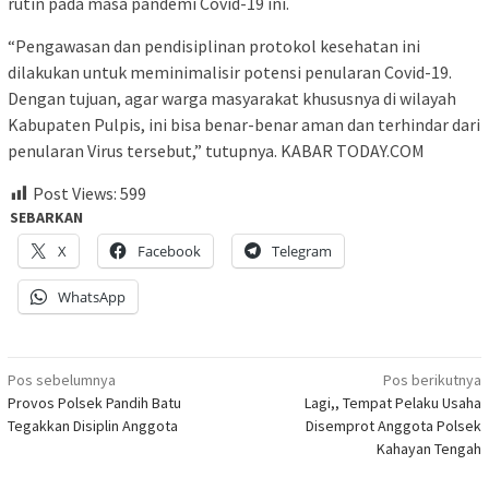
rutin pada masa pandemi Covid-19 ini.
“Pengawasan dan pendisiplinan protokol kesehatan ini
dilakukan untuk meminimalisir potensi penularan Covid-19.
Dengan tujuan, agar warga masyarakat khususnya di wilayah
Kabupaten Pulpis, ini bisa benar-benar aman dan terhindar dari
penularan Virus tersebut,” tutupnya. KABAR TODAY.COM
Post Views:
599
SEBARKAN
X
Facebook
Telegram
WhatsApp
Navigasi
Pos sebelumnya
Pos berikutnya
Provos Polsek Pandih Batu
Lagi,, Tempat Pelaku Usaha
pos
Tegakkan Disiplin Anggota
Disemprot Anggota Polsek
Kahayan Tengah