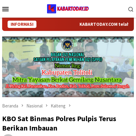
Loncat
Menu
ke
Mobile
konten
INFORMASI
KABARTODAY.COM telah berganti
Beranda
Nasional
Kalteng
KBO Sat Binmas Polres Pulpis Terus
Berikan Imbauan