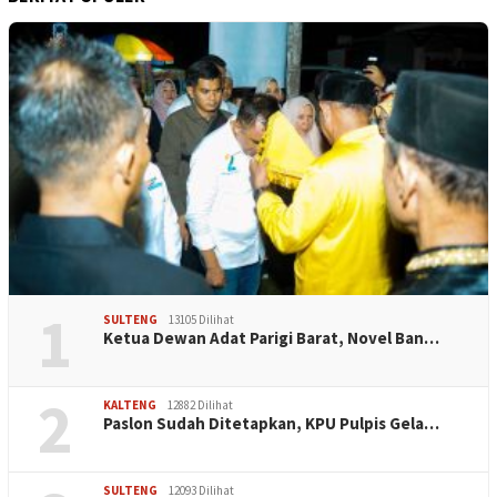
1
SULTENG
13105 Dilihat
Ketua Dewan Adat Parigi Barat, Novel Ban…
2
KALTENG
12882 Dilihat
Paslon Sudah Ditetapkan, KPU Pulpis Gela…
SULTENG
12093 Dilihat