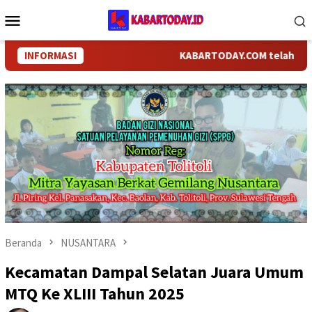
Loncat
Menu
ke
Mobile
konten
INFORMASI
KABARTODAY.COM telah berganti n
Beranda
NUSANTARA
Kecamatan Dampal Selatan Juara Umum
MTQ Ke XLIII Tahun 2025