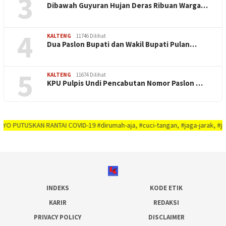
3
Dibawah Guyuran Hujan Deras Ribuan Warga…
4
KALTENG
11746 Dilihat
Dua Paslon Bupati dan Wakil Bupati Pulan…
5
KALTENG
11674 Dilihat
KPU Pulpis Undi Pencabutan Nomor Paslon …
 RANTAI COVID-19 #dirumah-aja, #cuci-tangan, #jaga-jarak, #jaga-imunitas-t
INDEKS
KODE ETIK
KARIR
REDAKSI
PRIVACY POLICY
DISCLAIMER