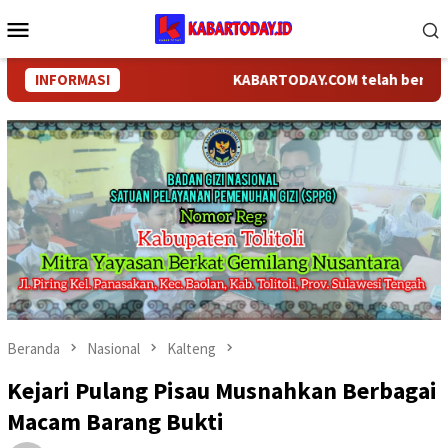
Loncat
Menu
ke
Mobile
konten
INFORMASI
KABARTODAY.COM telah berganti nam
Beranda
Nasional
Kalteng
Kejari Pulang Pisau Musnahkan Berbagai
Macam Barang Bukti