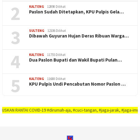
2
KALTENG
12898 Dilihat
Paslon Sudah Ditetapkan, KPU Pulpis Gela…
3
SULTENG
12106 Dilihat
Dibawah Guyuran Hujan Deras Ribuan Warga…
4
KALTENG
11755 Dilihat
Dua Paslon Bupati dan Wakil Bupati Pulan…
5
KALTENG
11688 Dilihat
KPU Pulpis Undi Pencabutan Nomor Paslon …
NTAI COVID-19 #dirumah-aja, #cuci-tangan, #jaga-jarak, #jaga-imunitas-tubu