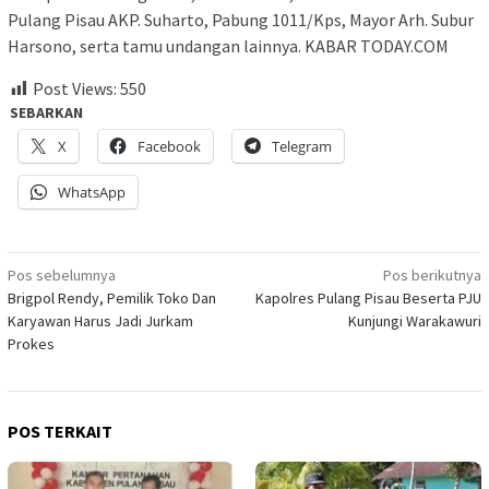
Pulang Pisau AKP. Suharto, Pabung 1011/Kps, Mayor Arh. Subur
Harsono, serta tamu undangan lainnya. KABAR TODAY.COM
Post Views:
550
SEBARKAN
X
Facebook
Telegram
WhatsApp
Navigasi
Pos sebelumnya
Pos berikutnya
Brigpol Rendy, Pemilik Toko Dan
Kapolres Pulang Pisau Beserta PJU
pos
Karyawan Harus Jadi Jurkam
Kunjungi Warakawuri
Prokes
POS TERKAIT