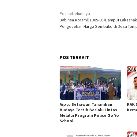
Navigasi
Pos sebelumnya
Babinsa Koramil 1305-03/Damput Laksana
pos
Pengecekan Harga Sembako di Desa Tom
POS TERKAIT
Aiptu Setiawan Tanamkan
KAK 
Budaya Tertib Berlalu Lintas
Keme
Melalui Program Police Go Yo
School