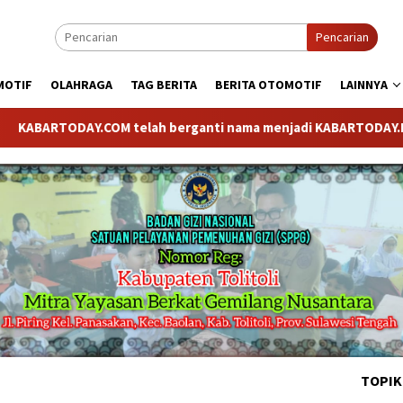
Pencarian
MOTIF
OLAHRAGA
TAG BERITA
BERITA OTOMOTIF
LAINNYA
ARTODAY.COM telah berganti nama menjadi KABARTODAY.ID. Untuk 
TOPIK