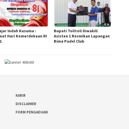
Fajar Indah Kusuma :
Bupati Tolitoli Diwakili
mat Hari Kemerdekaan RI
Asisten 1 Resmikan Lapangan
1
Bima Padel Club
KARIR
DISCLAIMER
FORM PENGADUAN