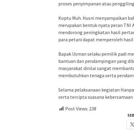
proses penyimpanan atau penggiling
Koptu Muh. Husni menyampaikan ba
merupakan bentuk nyata peran TNI 
mendorong peningkatan hasil pertania
para petani dapat memperoleh hasil 
Bapak Usman selaku pemilik padi me
bantuan dan pendampingan yang dibe
masyarakat dinilai sangat membantu
membutuhkan tenaga serta pendam
Selama pelaksanaan kegiatan Hanpang
serta tercipta suasana kebersamaan
Post Views:
238
SE
AYO PUTUSKAN RANTAI COVID-19 #dirumah-aja, #cuci-t