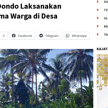
SU
/Dondo Laksanakan
TE
ma Warga di Desa
UL
KA
TA
X
Facebook
Telegram
WhatsApp
KAJAT