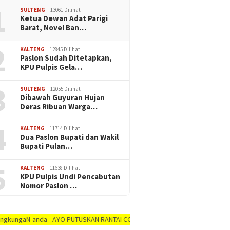
1
SULTENG
13061 Dilihat
Ketua Dewan Adat Parigi
Barat, Novel Ban…
2
KALTENG
12845 Dilihat
Paslon Sudah Ditetapkan,
KPU Pulpis Gela…
3
SULTENG
12055 Dilihat
Dibawah Guyuran Hujan
Deras Ribuan Warga…
4
KALTENG
11714 Dilihat
Dua Paslon Bupati dan Wakil
Bupati Pulan…
5
KALTENG
11638 Dilihat
KPU Pulpis Undi Pencabutan
Nomor Paslon …
N-anda - AYO PUTUSKAN RANTAI COVID-19 #dirumah-aja, #cuci-tangan, #jaga-jar