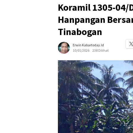
Koramil 1305-04
Hanpangan Bersa
Tinabogan
Erwin Kabartoday.id
10/01/2026
238 Dilihat