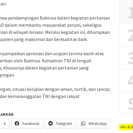
an.
hwa pendampingan Babinsa dalam kegiatan pertanian
AD dalam membantu masyarakat petani, sekaligus
n di wilayah binaan. Melalui kegiatan ini, diharapkan
panen yang maksimal dan berkualitas baik.
nyampaikan apresiasi dan ucapan terima kasih atas
rikan oleh Babinsa. Kehadiran TNI di tengah
, khususnya dalam kegiatan pertanian yang
pingan.
an, situasi berjalan dengan aman, tertib, dan lancar,
 dan kemanunggalan TNI dengan rakyat.
BARKAN
X
Facebook
Telegram
WhatsApp
angan, #jaga-jarak, #jaga-imunitas-tubuh, #rajin-bersikan-diri-&-lingkunga