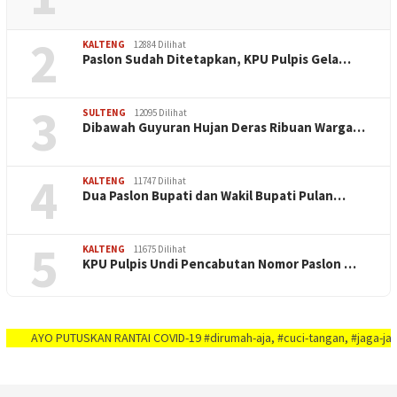
2
KALTENG
12884 Dilihat
Paslon Sudah Ditetapkan, KPU Pulpis Gela…
3
SULTENG
12095 Dilihat
Dibawah Guyuran Hujan Deras Ribuan Warga…
4
KALTENG
11747 Dilihat
Dua Paslon Bupati dan Wakil Bupati Pulan…
5
KALTENG
11675 Dilihat
KPU Pulpis Undi Pencabutan Nomor Paslon …
YO PUTUSKAN RANTAI COVID-19 #dirumah-aja, #cuci-tangan, #jaga-jarak, #jaga