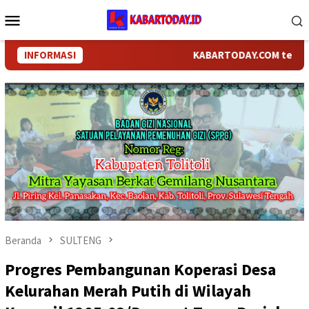
Loncat
Menu
ke
Mobile
konten
INFORMASI
KABARTODAY.COM telah berga
Beranda
SULTENG
Progres Pembangunan Koperasi Desa
Kelurahan Merah Putih di Wilayah