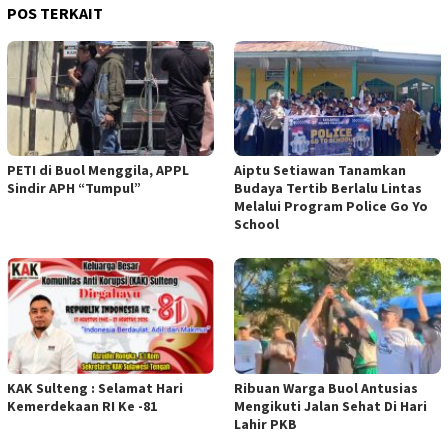
POS TERKAIT
PETI di Buol Menggila, APPL
Aiptu Setiawan Tanamkan
Sindir APH “Tumpul”
Budaya Tertib Berlalu Lintas
Melalui Program Police Go Yo
School
KAK Sulteng : Selamat Hari
Ribuan Warga Buol Antusias
Kemerdekaan RI Ke -81
Mengikuti Jalan Sehat Di Hari
Lahir PKB