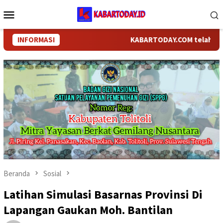
Loncat
Menu
ke
Mobile
konten
INFORMASI
KABARTODAY.COM telah berganti
Beranda
Sosial
Latihan Simulasi Basarnas Provinsi Di
Lapangan Gaukan Moh. Bantilan