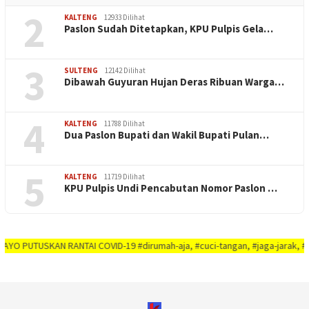
2
KALTENG
12933 Dilihat
Paslon Sudah Ditetapkan, KPU Pulpis Gela…
3
SULTENG
12142 Dilihat
Dibawah Guyuran Hujan Deras Ribuan Warga…
4
KALTENG
11788 Dilihat
Dua Paslon Bupati dan Wakil Bupati Pulan…
5
KALTENG
11719 Dilihat
KPU Pulpis Undi Pencabutan Nomor Paslon …
TUSKAN RANTAI COVID-19 #dirumah-aja, #cuci-tangan, #jaga-jarak, #jaga-imun