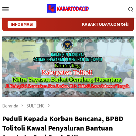
Loncat
Menu
ke
Mobile
konten
INFORMASI
KABARTODAY.COM telah berganti
Beranda
SULTENG
Peduli Kepada Korban Bencana, BPBD
Tolitoli Kawal Penyaluran Bantuan