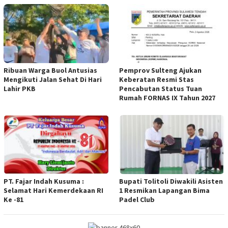
Ribuan Warga Buol Antusias
Pemprov Sulteng Ajukan
Mengikuti Jalan Sehat Di Hari
Keberatan Resmi Stas
Lahir PKB
Pencabutan Status Tuan
Rumah FORNAS IX Tahun 2027
PT. Fajar Indah Kusuma :
Bupati Tolitoli Diwakili Asisten
Selamat Hari Kemerdekaan RI
1 Resmikan Lapangan Bima
Ke -81
Padel Club