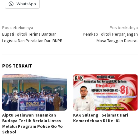
WhatsApp
Navigasi
Pos sebelumnya
Pos berikutnya
Bupati Tolitoli Terima Bantuan
Pemkab Tolitoli Perpanjangan
pos
Logistik Dan Peralatan Dari BNPB
Masa Tanggap Darurat
POS TERKAIT
Aiptu Setiawan Tanamkan
KAK Sulteng : Selamat Hari
Budaya Tertib Berlalu Lintas
Kemerdekaan RI Ke -81
Melalui Program Police Go Yo
School