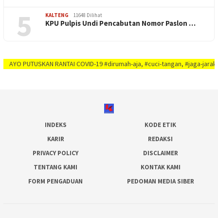
5
KALTENG
11648 Dilihat
KPU Pulpis Undi Pencabutan Nomor Paslon …
USKAN RANTAI COVID-19 #dirumah-aja, #cuci-tangan, #jaga-jarak, #jaga-imuni
INDEKS
KODE ETIK
KARIR
REDAKSI
PRIVACY POLICY
DISCLAIMER
TENTANG KAMI
KONTAK KAMI
FORM PENGADUAN
PEDOMAN MEDIA SIBER