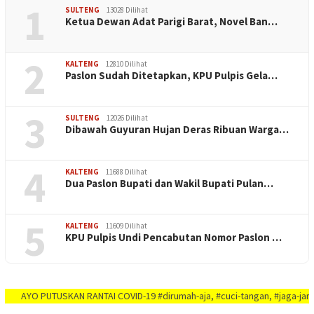
1
SULTENG
13028 Dilihat
Ketua Dewan Adat Parigi Barat, Novel Ban…
2
KALTENG
12810 Dilihat
Paslon Sudah Ditetapkan, KPU Pulpis Gela…
3
SULTENG
12026 Dilihat
Dibawah Guyuran Hujan Deras Ribuan Warga…
4
KALTENG
11688 Dilihat
Dua Paslon Bupati dan Wakil Bupati Pulan…
5
KALTENG
11609 Dilihat
KPU Pulpis Undi Pencabutan Nomor Paslon …
 PUTUSKAN RANTAI COVID-19 #dirumah-aja, #cuci-tangan, #jaga-jarak, #jaga-i