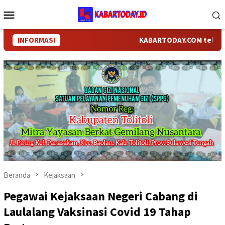
Loncat
Menu
ke
Mobile
konten
INFORMASI
KABARTODAY.COM telah bergan
Beranda
Kejaksaan
Pegawai Kejaksaan Negeri Cabang di
Laulalang Vaksinasi Covid 19 Tahap