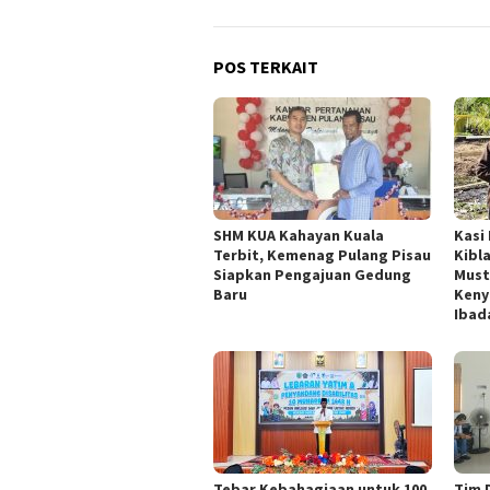
POS TERKAIT
SHM KUA Kahayan Kuala
Kasi
Terbit, Kemenag Pulang Pisau
Kibl
Siapkan Pengajuan Gedung
Must
Baru
Keny
Ibad
Tebar Kebahagiaan untuk 100
Tim 