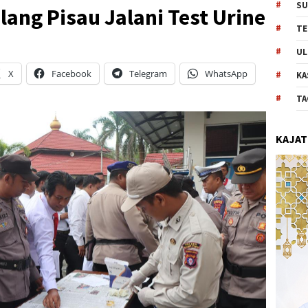
SU
lang Pisau Jalani Test Urine
TE
UL
X
Facebook
Telegram
WhatsApp
KA
TA
KAJAT