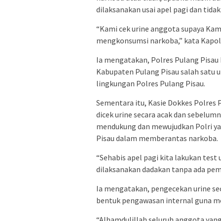
dilaksanakan usai apel pagi dan tid
“Kami cek urine anggota supaya Kam
mengkonsumsi narkoba,” kata Kapolr
Ia mengatakan, Polres Pulang Pisa
Kabupaten Pulang Pisau salah satu 
lingkungan Polres Pulang Pisau.
Sementara itu, Kasie Dokkes Polres 
dicek urine secara acak dan sebelumn
mendukung dan mewujudkan Polri yan
Pisau dalam memberantas narkoba.
“Sehabis apel pagi kita lakukan test
dilaksanakan dadakan tanpa ada pem
Ia mengatakan, pengecekan urine sec
bentuk pengawasan internal guna m
“Alhamdulillah seluruh anggota yang