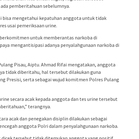
ak ada pemberitahuan sebelumnya.
i bisa mengetahui kepatuhan anggota untuk tidak
es usai pemeriksaan urine.
u berkomitmen untuk memberantas narkoba di
upaya mengantisipasi adanya penyalahgunaan narkoba di
Pulang Pisau, Aiptu. Ahmad Rifai mengatakan, anggota
ya tidak diberitahu, hal tersebut dilakukan guna
g Presisi, serta sebagai wujud komitmen Polres Pulang
 urine secara acak kepada anggota dan tes urine tersebut
beritahuan,” terangnya.
ara acak dan penegakan disiplin dilakukan sebagai
encegah anggota Polri dalam penyalahgunaan narkoba.
 dicek tersebut tidak ditemukan anggota yang positif