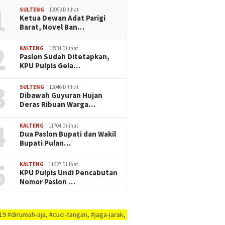
1
SULTENG
13053 Dilihat
Ketua Dewan Adat Parigi
Barat, Novel Ban…
2
KALTENG
12834 Dilihat
Paslon Sudah Ditetapkan,
KPU Pulpis Gela…
3
SULTENG
12046 Dilihat
Dibawah Guyuran Hujan
Deras Ribuan Warga…
4
KALTENG
11704 Dilihat
Dua Paslon Bupati dan Wakil
Bupati Pulan…
5
KALTENG
11627 Dilihat
KPU Pulpis Undi Pencabutan
Nomor Paslon …
 #cuci-tangan, #jaga-jarak, #jaga-imunitas-tubuh, #rajin-bersikan-diri-&-l