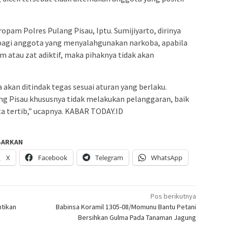
opam Polres Pulang Pisau, Iptu. Sumijiyarto, dirinya
bagi anggota yang menyalahgunakan narkoba, apabila
 atau zat adiktif, maka pihaknya tidak akan
akan ditindak tegas sesuai aturan yang berlaku.
ng Pisau khususnya tidak melakukan pelanggaran, baik
ta tertib,” ucapnya. KABAR TODAY.ID
BARKAN
X
Facebook
Telegram
WhatsApp
Pos berikutnya
ntikan
Babinsa Koramil 1305-08/Momunu Bantu Petani
Bersihkan Gulma Pada Tanaman Jagung