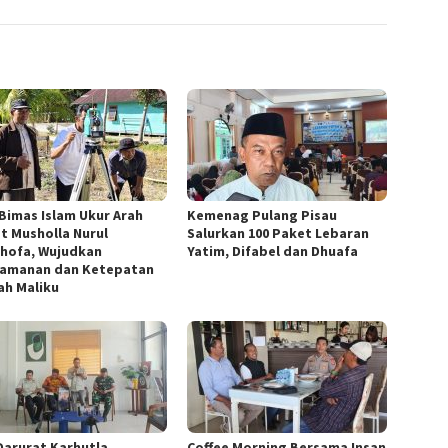
 Bimas Islam Ukur Arah
Kemenag Pulang Pisau
at Musholla Nurul
Salurkan 100 Paket Lebaran
hofa, Wujudkan
Yatim, Difabel dan Dhuafa
amanan dan Ketepatan
ah Maliku
Darurat Karhutla
Coffee Morning Bersama Insan