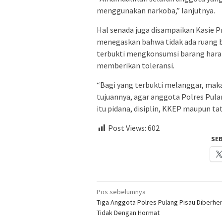
menggunakan narkoba,” lanjutnya.
Hal senada juga disampaikan Kasie Pr
menegaskan bahwa tidak ada ruang 
terbukti mengkonsumsi barang haram
memberikan toleransi.
“Bagi yang terbukti melanggar, maka 
tujuannya, agar anggota Polres Pula
itu pidana, disiplin, KKEP maupun ta
Post Views:
602
SE
Navigasi
Pos sebelumnya
Tiga Anggota Polres Pulang Pisau Diberhe
pos
Tidak Dengan Hormat