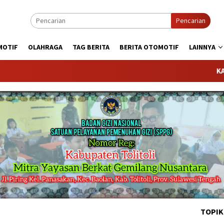
Pencarian
MOTIF
OLAHRAGA
TAG BERITA
BERITA OTOMOTIF
LAINNYA
KABARTODAY
TOPIK