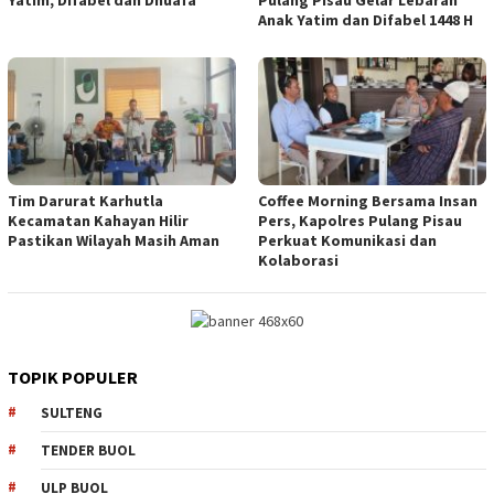
Yatim, Difabel dan Dhuafa
Pulang Pisau Gelar Lebaran
Anak Yatim dan Difabel 1448 H
Tim Darurat Karhutla
Coffee Morning Bersama Insan
Kecamatan Kahayan Hilir
Pers, Kapolres Pulang Pisau
Pastikan Wilayah Masih Aman
Perkuat Komunikasi dan
Kolaborasi
TOPIK POPULER
SULTENG
TENDER BUOL
ULP BUOL