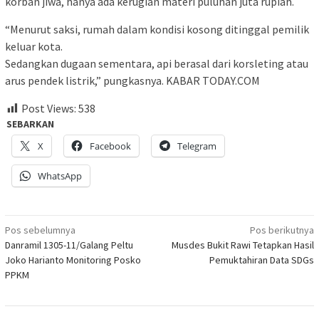
korban jiwa, hanya ada kerugian materi puluhan juta rupiah.
“Menurut saksi, rumah dalam kondisi kosong ditinggal pemilik
keluar kota.
Sedangkan dugaan sementara, api berasal dari korsleting atau
arus pendek listrik,” pungkasnya. KABAR TODAY.COM
Post Views:
538
SEBARKAN
X
Facebook
Telegram
WhatsApp
Navigasi
Pos sebelumnya
Pos berikutnya
Danramil 1305-11/Galang Peltu
Musdes Bukit Rawi Tetapkan Hasil
pos
Joko Harianto Monitoring Posko
Pemuktahiran Data SDGs
PPKM