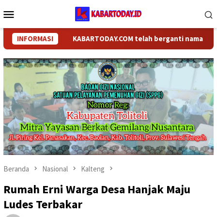
Loncat
Menu
ke
Mobile
konten
INFORMASI
KABARTODAY.COM telah berganti nama menjadi K
Beranda
Nasional
Kalteng
Rumah Erni Warga Desa Hanjak Maju
Ludes Terbakar