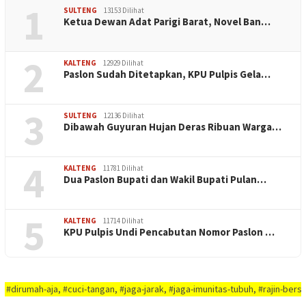
1
SULTENG
13153 Dilihat
Ketua Dewan Adat Parigi Barat, Novel Ban…
2
KALTENG
12929 Dilihat
Paslon Sudah Ditetapkan, KPU Pulpis Gela…
3
SULTENG
12136 Dilihat
Dibawah Guyuran Hujan Deras Ribuan Warga…
4
KALTENG
11781 Dilihat
Dua Paslon Bupati dan Wakil Bupati Pulan…
5
KALTENG
11714 Dilihat
KPU Pulpis Undi Pencabutan Nomor Paslon …
ja, #cuci-tangan, #jaga-jarak, #jaga-imunitas-tubuh, #rajin-bersikan-diri-