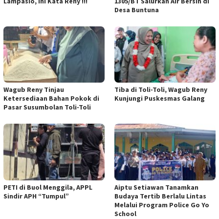
Lampasio, Ini Kata Reny !!!
1305/BT Salurkan Air Bersih di
Desa Buntuna
Wagub Reny Tinjau
Tiba di Toli-Toli, Wagub Reny
Ketersediaan Bahan Pokok di
Kunjungi Puskesmas Galang
Pasar Susumbolan Toli-Toli
PETI di Buol Menggila, APPL
Aiptu Setiawan Tanamkan
Sindir APH “Tumpul”
Budaya Tertib Berlalu Lintas
Melalui Program Police Go Yo
School