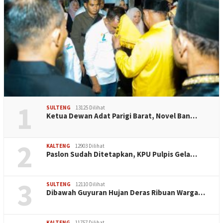
1
SULTENG
13125 Dilihat
Ketua Dewan Adat Parigi Barat, Novel Ban…
2
KALTENG
12903 Dilihat
Paslon Sudah Ditetapkan, KPU Pulpis Gela…
3
SULTENG
12110 Dilihat
Dibawah Guyuran Hujan Deras Ribuan Warga…
KALTENG
11757 Dilihat