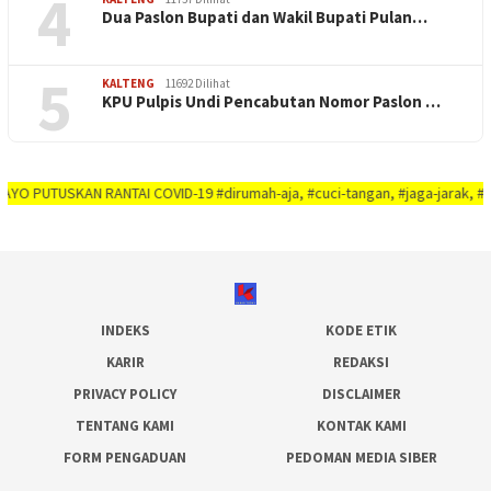
4
Dua Paslon Bupati dan Wakil Bupati Pulan…
5
KALTENG
11692 Dilihat
KPU Pulpis Undi Pencabutan Nomor Paslon …
USKAN RANTAI COVID-19 #dirumah-aja, #cuci-tangan, #jaga-jarak, #jaga-imuni
INDEKS
KODE ETIK
KARIR
REDAKSI
PRIVACY POLICY
DISCLAIMER
TENTANG KAMI
KONTAK KAMI
FORM PENGADUAN
PEDOMAN MEDIA SIBER