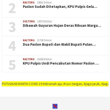
2
KALTENG
12861 Dilihat
Paslon Sudah Ditetapkan, KPU Pulpis Gela…
3
SULTENG
12073 Dilihat
Dibawah Guyuran Hujan Deras Ribuan Warga…
4
KALTENG
11728 Dilihat
Dua Paslon Bupati dan Wakil Bupati Pulan…
5
KALTENG
11656 Dilihat
KPU Pulpis Undi Pencabutan Nomor Paslon …
 RANTAI COVID-19 #dirumah-aja, #cuci-tangan, #jaga-jarak, #jaga-imunitas-t