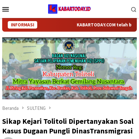
Loncat
Menu
ke
Mobile
konten
INFORMASI
KABARTODAY.COM telah berganti n
Beranda
SULTENG
Sikap Kejari Tolitoli Dipertanyakan Soal
Kasus Dugaan Pungli DinasTransmigrasi