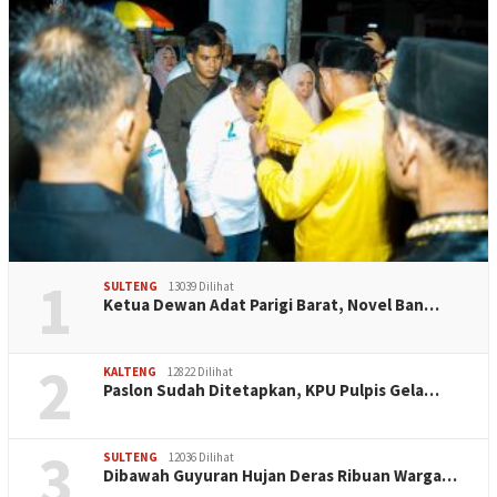
1
SULTENG
13039 Dilihat
Ketua Dewan Adat Parigi Barat, Novel Ban…
2
KALTENG
12822 Dilihat
Paslon Sudah Ditetapkan, KPU Pulpis Gela…
3
SULTENG
12036 Dilihat
Dibawah Guyuran Hujan Deras Ribuan Warga…