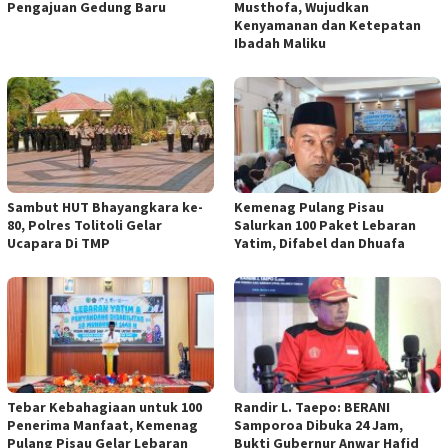
Pengajuan Gedung Baru
Musthofa, Wujudkan
Kenyamanan dan Ketepatan
Ibadah Maliku
Sambut HUT Bhayangkara ke-
Kemenag Pulang Pisau
80, Polres Tolitoli Gelar
Salurkan 100 Paket Lebaran
Ucapara Di TMP
Yatim, Difabel dan Dhuafa
Tebar Kebahagiaan untuk 100
Randir L. Taepo: BERANI
Penerima Manfaat, Kemenag
Samporoa Dibuka 24 Jam,
Pulang Pisau Gelar Lebaran
Bukti Gubernur Anwar Hafid