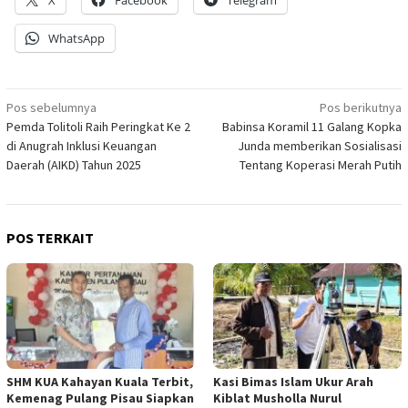
WhatsApp
Navigasi
Pos sebelumnya
Pos berikutnya
Pemda Tolitoli Raih Peringkat Ke 2
Babinsa Koramil 11 Galang Kopka
pos
di Anugrah Inklusi Keuangan
Junda memberikan Sosialisasi
Daerah (AIKD) Tahun 2025
Tentang Koperasi Merah Putih
POS TERKAIT
SHM KUA Kahayan Kuala Terbit,
Kasi Bimas Islam Ukur Arah
Kemenag Pulang Pisau Siapkan
Kiblat Musholla Nurul