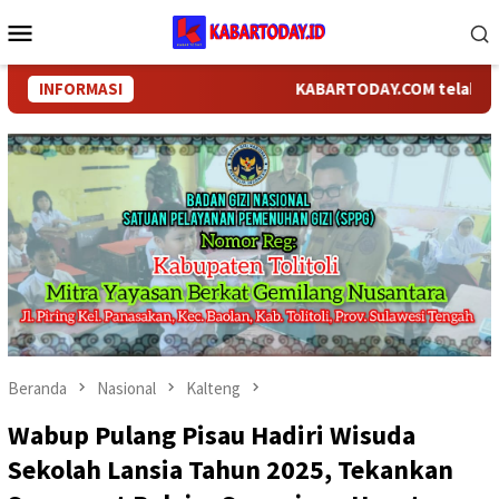
Loncat
Menu
ke
Mobile
konten
INFORMASI
KABARTODAY.COM telah berganti
Beranda
Nasional
Kalteng
Wabup Pulang Pisau Hadiri Wisuda
Sekolah Lansia Tahun 2025, Tekankan