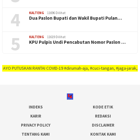
4
KALTENG
11696 Dilihat
Dua Paslon Bupati dan Wakil Bupati Pulan…
5
KALTENG
11619 Dilihat
KPU Pulpis Undi Pencabutan Nomor Paslon …
TUSKAN RANTAI COVID-19 #dirumah-aja, #cuci-tangan, #jaga-jarak, #jaga-imun
INDEKS
KODE ETIK
KARIR
REDAKSI
PRIVACY POLICY
DISCLAIMER
TENTANG KAMI
KONTAK KAMI