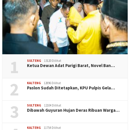
1
SULTENG
13120 Dilihat
Ketua Dewan Adat Parigi Barat, Novel Ban…
2
KALTENG
12896 Dilihat
Paslon Sudah Ditetapkan, KPU Pulpis Gela…
3
SULTENG
12104 Dilihat
Dibawah Guyuran Hujan Deras Ribuan Warga…
KALTENG
11754 Dilihat