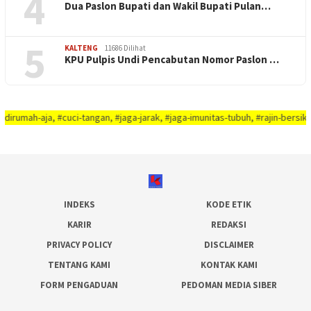
4
Dua Paslon Bupati dan Wakil Bupati Pulan…
5
KALTENG
11686 Dilihat
KPU Pulpis Undi Pencabutan Nomor Paslon …
, #cuci-tangan, #jaga-jarak, #jaga-imunitas-tubuh, #rajin-bersikan-diri-&-
INDEKS
KODE ETIK
KARIR
REDAKSI
PRIVACY POLICY
DISCLAIMER
TENTANG KAMI
KONTAK KAMI
FORM PENGADUAN
PEDOMAN MEDIA SIBER