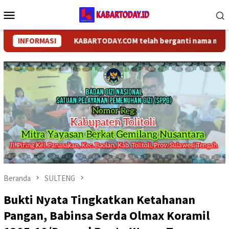
Loncat
Menu
ke
Mobile
konten
INFORMASI
KABARTODAY.COM telah berganti nama menjadi KA
Beranda
SULTENG
Bukti Nyata Tingkatkan Ketahanan
Pangan, Babinsa Serda Olmax Koramil