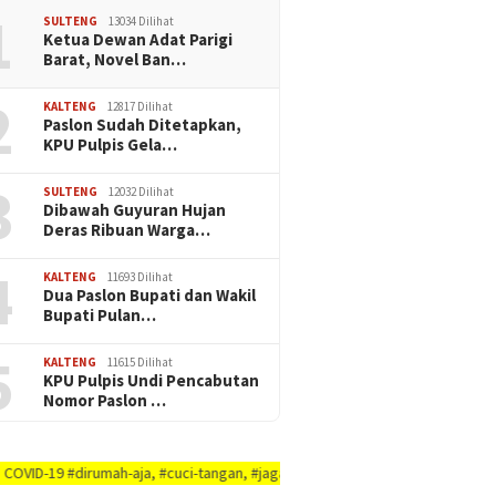
1
SULTENG
13034 Dilihat
Ketua Dewan Adat Parigi
Barat, Novel Ban…
2
KALTENG
12817 Dilihat
Paslon Sudah Ditetapkan,
KPU Pulpis Gela…
3
SULTENG
12032 Dilihat
Dibawah Guyuran Hujan
Deras Ribuan Warga…
4
KALTENG
11693 Dilihat
Dua Paslon Bupati dan Wakil
Bupati Pulan…
5
KALTENG
11615 Dilihat
KPU Pulpis Undi Pencabutan
Nomor Paslon …
umah-aja, #cuci-tangan, #jaga-jarak, #jaga-imunitas-tubuh, #rajin-bersikan