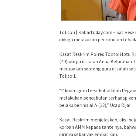
Tolitoli | Kabartoday.com – Sat Re
diduga melakukan pencabulan tehad
Kasat Reskrim Polres Tolitoli Iptu R
(49) warga di Jalan Anoa Kelurahan 
merupakan seorang guru di salah sa
Tolitoli.
“Oknum guru tersebut adalah Pegawai
melakukan pencabulan terhadap kema
pelaku berinisial A (13),” Ucap Rijal
Kasat Reskrim menjelaskan, aksi bej
korban AMM kepada tante nya, bahwa
dirinya sebanyak empat kali.