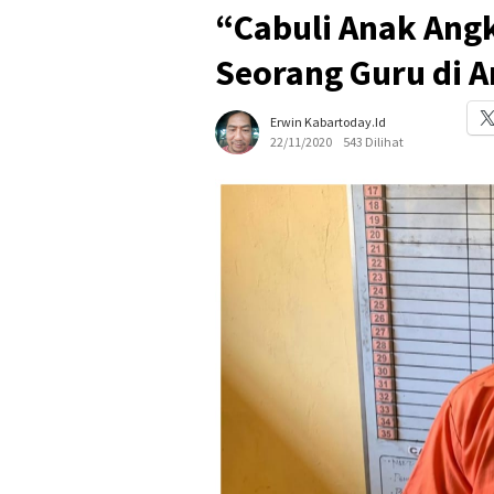
“Cabuli Anak Ang
Seorang Guru di A
Erwin Kabartoday.id
22/11/2020
543 Dilihat