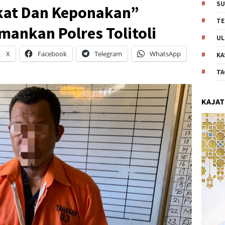
SU
kat Dan Keponakan”
TE
mankan Polres Tolitoli
UL
X
Facebook
Telegram
WhatsApp
KA
TA
KAJAT