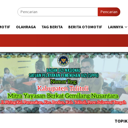
Pencarian
MOTIF
OLAHRAGA
TAG BERITA
BERITA OTOMOTIF
LAINNYA
KABA
TOPIK