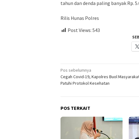
tahun dan denda paling banyak Rp. 5.0
Rilis Hunas Polres
Post Views:
543
SE
Navigasi
Pos sebelumnya
Cegah Covid-19, Kapolres Buol Masyaraka
pos
Patuhi Protokol Kesehatan
POS TERKAIT