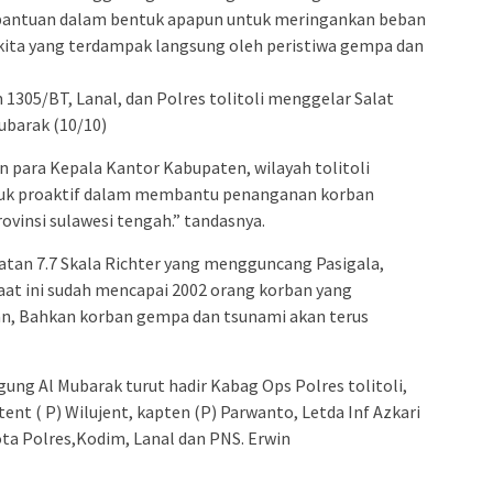
n bantuan dalam bentuk apapun untuk meringankan beban
 kita yang terdampak langsung oleh peristiwa gempa dan
m 1305/BT, Lanal, dan Polres tolitoli menggelar Salat
ubarak (10/10)
n para Kepala Kantor Kabupaten, wilayah tolitoli
tuk proaktif dalam membantu penanganan korban
ovinsi sulawesi tengah.” tandasnya.
tan 7.7 Skala Richter yang mengguncang Pasigala,
aat ini sudah mencapai 2002 orang korban yang
n, Bahkan korban gempa dan tsunami akan terus
ung Al Mubarak turut hadir Kabag Ops Polres tolitoli,
ent ( P) Wilujent, kapten (P) Parwanto, Letda Inf Azkari
ta Polres,Kodim, Lanal dan PNS. Erwin