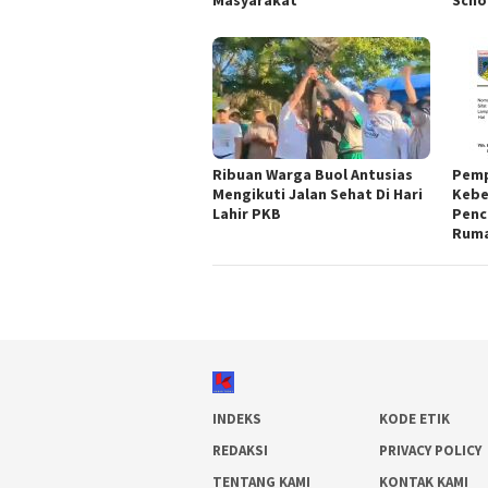
Masyarakat
Scho
Ribuan Warga Buol Antusias
Pemp
Mengikuti Jalan Sehat Di Hari
Kebe
Lahir PKB
Penc
Ruma
INDEKS
KODE ETIK
REDAKSI
PRIVACY POLICY
TENTANG KAMI
KONTAK KAMI