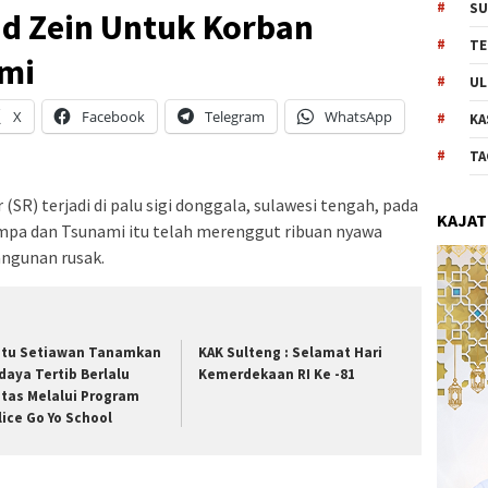
SU
d Zein Untuk Korban
TE
mi
UL
X
Facebook
Telegram
WhatsApp
KA
TA
(SR) terjadi di palu sigi donggala, sulawesi tengah, pada
KAJAT
mpa dan Tsunami itu telah merenggut ribuan nyawa
angunan rusak.
ptu Setiawan Tanamkan
KAK Sulteng : Selamat Hari
daya Tertib Berlalu
Kemerdekaan RI Ke -81
ntas Melalui Program
lice Go Yo School