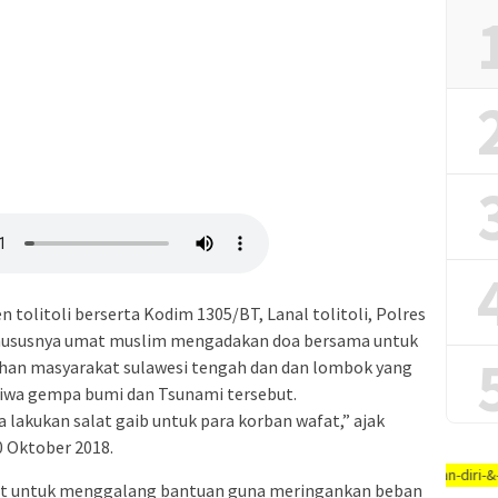
tolitoli berserta Kodim 1305/BT, Lanal tolitoli, Polres
khususnya umat muslim mengadakan doa bersama untuk
han masyarakat sulawesi tengah dan dan lombok yang
iwa gempa bumi dan Tsunami tersebut.
 lakukan salat gaib untuk para korban wafat,” ajak
0 Oktober 2018.
tangan, #jaga-jarak, #jaga-imunitas-tubuh, #rajin-bersikan-diri-&-lingkung
at untuk menggalang bantuan guna meringankan beban