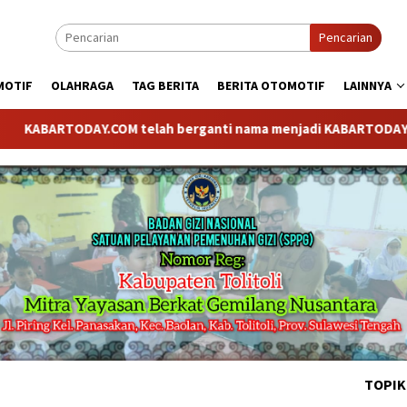
Pencarian
MOTIF
OLAHRAGA
TAG BERITA
BERITA OTOMOTIF
LAINNYA
BARTODAY.COM telah berganti nama menjadi KABARTODAY.ID. Untuk
TOPIK