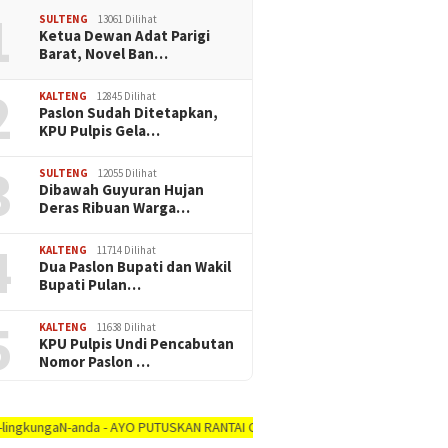
1
SULTENG
13061 Dilihat
Ketua Dewan Adat Parigi
Barat, Novel Ban…
2
KALTENG
12845 Dilihat
Paslon Sudah Ditetapkan,
KPU Pulpis Gela…
3
SULTENG
12055 Dilihat
Dibawah Guyuran Hujan
Deras Ribuan Warga…
4
KALTENG
11714 Dilihat
Dua Paslon Bupati dan Wakil
Bupati Pulan…
5
KALTENG
11638 Dilihat
KPU Pulpis Undi Pencabutan
Nomor Paslon …
aN-anda - AYO PUTUSKAN RANTAI COVID-19 #dirumah-aja, #cuci-tangan, #jaga-j