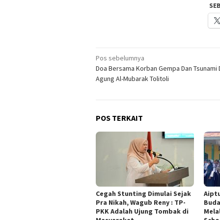
SE
Navigasi
Pos sebelumnya
Doa Bersama Korban Gempa Dan Tsunami 
pos
Agung Al-Mubarak Tolitoli
POS TERKAIT
Cegah Stunting Dimulai Sejak
Aipt
Pra Nikah, Wagub Reny : TP-
Buda
PKK Adalah Ujung Tombak di
Mela