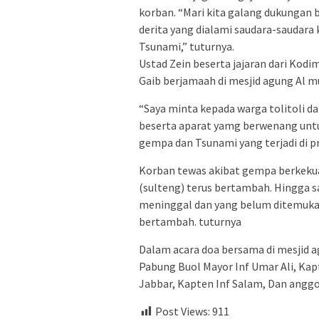
korban. “Mari kita galang dukunga
derita yang dialami saudara-saudara
Tsunami,” tuturnya.
Ustad Zein beserta jajaran dari Kodi
Gaib berjamaah di mesjid agung Al m
“Saya minta kepada warga tolitoli da
beserta aparat yamg berwenang un
gempa dan Tsunami yang terjadi di pr
Korban tewas akibat gempa berkekua
(sulteng) terus bertambah. Hingga s
meninggal dan yang belum ditemuka
bertambah. tuturnya
Dalam acara doa bersama di mesjid ag
Pabung Buol Mayor Inf Umar Ali, Kapt
Jabbar, Kapten Inf Salam, Dan anggo
Post Views:
911