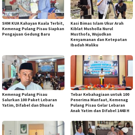
SHM KUA Kahayan Kuala Terbit,
Kasi Bimas Islam Ukur Arah
Kemenag Pulang Pisau Siapkan
Kiblat Musholla Nurul
Pengajuan Gedung Baru
Musthofa, Wujudkan
Kenyamanan dan Ketepatan
Ibadah Maliku
Kemenag Pulang Pisau
Tebar Kebahagiaan untuk 100
Salurkan 100 Paket Lebaran
Penerima Manfaat, Kemenag
Yatim, Difabel dan Dhuafa
Pulang Pisau Gelar Lebaran
Anak Yatim dan Difabel 1448 H