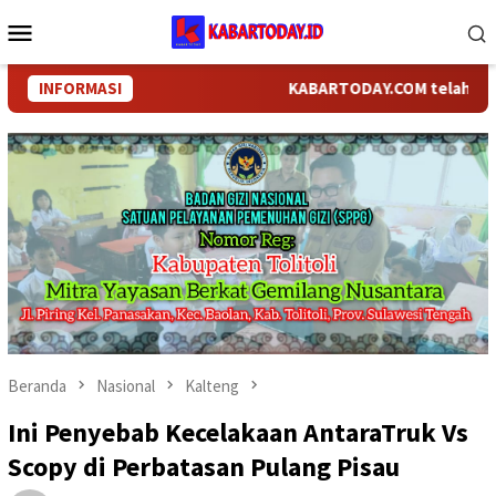
Loncat
Menu
ke
Mobile
konten
INFORMASI
KABARTODAY.COM telah berganti
Beranda
Nasional
Kalteng
Ini Penyebab Kecelakaan AntaraTruk Vs
Scopy di Perbatasan Pulang Pisau