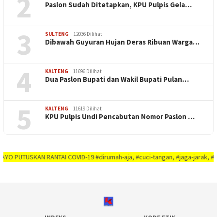
2
Paslon Sudah Ditetapkan, KPU Pulpis Gela…
3
SULTENG
12036 Dilihat
Dibawah Guyuran Hujan Deras Ribuan Warga…
4
KALTENG
11696 Dilihat
Dua Paslon Bupati dan Wakil Bupati Pulan…
5
KALTENG
11619 Dilihat
KPU Pulpis Undi Pencabutan Nomor Paslon …
SKAN RANTAI COVID-19 #dirumah-aja, #cuci-tangan, #jaga-jarak, #jaga-imunit