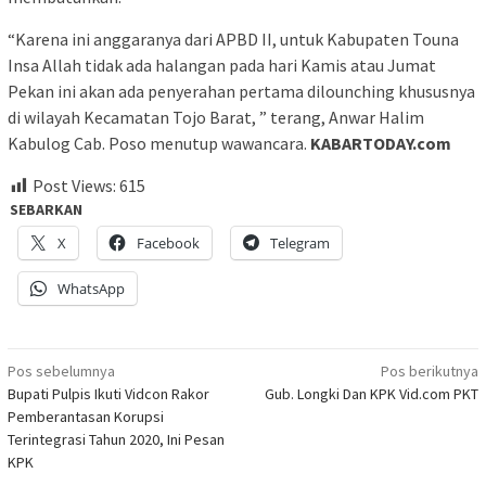
“Karena ini anggaranya dari APBD II, untuk Kabupaten Touna
Insa Allah tidak ada halangan pada hari Kamis atau Jumat
Pekan ini akan ada penyerahan pertama dilounching khususnya
di wilayah Kecamatan Tojo Barat, ” terang, Anwar Halim
Kabulog Cab. Poso menutup wawancara.
KABARTODAY.com
Post Views:
615
SEBARKAN
X
Facebook
Telegram
WhatsApp
Navigasi
Pos sebelumnya
Pos berikutnya
Bupati Pulpis Ikuti Vidcon Rakor
Gub. Longki Dan KPK Vid.com PKT
pos
Pemberantasan Korupsi
Terintegrasi Tahun 2020, Ini Pesan
KPK