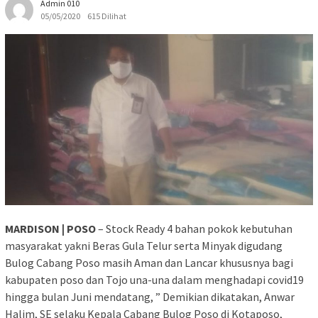
Admin 010
05/05/2020
615 Dilihat
MARDISON | POSO
– Stock Ready 4 bahan pokok kebutuhan
masyarakat yakni Beras Gula Telur serta Minyak digudang
Bulog Cabang Poso masih Aman dan Lancar khususnya bagi
kabupaten poso dan Tojo una-una dalam menghadapi covid19
hingga bulan Juni mendatang, ” Demikian dikatakan, Anwar
Halim, SE selaku Kepala Cabang Bulog Poso di Kotaposo,