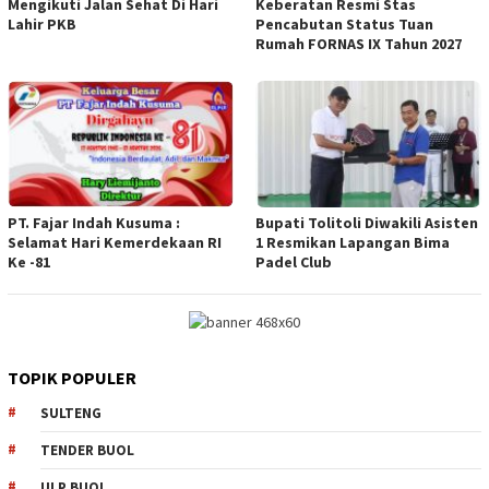
Mengikuti Jalan Sehat Di Hari
Keberatan Resmi Stas
Lahir PKB
Pencabutan Status Tuan
Rumah FORNAS IX Tahun 2027
PT. Fajar Indah Kusuma :
Bupati Tolitoli Diwakili Asisten
Selamat Hari Kemerdekaan RI
1 Resmikan Lapangan Bima
Ke -81
Padel Club
TOPIK POPULER
SULTENG
TENDER BUOL
ULP BUOL