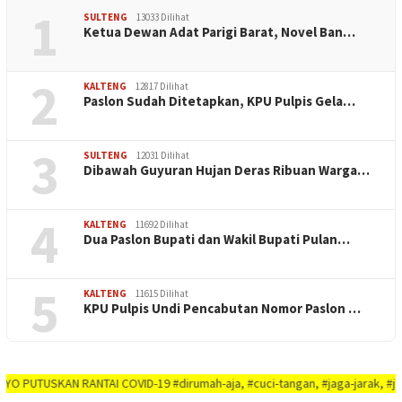
1
SULTENG
13033 Dilihat
Ketua Dewan Adat Parigi Barat, Novel Ban…
2
KALTENG
12817 Dilihat
Paslon Sudah Ditetapkan, KPU Pulpis Gela…
3
SULTENG
12031 Dilihat
Dibawah Guyuran Hujan Deras Ribuan Warga…
4
KALTENG
11692 Dilihat
Dua Paslon Bupati dan Wakil Bupati Pulan…
5
KALTENG
11615 Dilihat
KPU Pulpis Undi Pencabutan Nomor Paslon …
SKAN RANTAI COVID-19 #dirumah-aja, #cuci-tangan, #jaga-jarak, #jaga-imunit