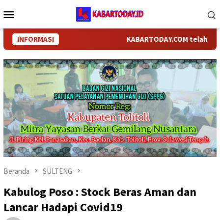
Loncat
Menu
ke
Mobile
konten
INFORMASI
KABARTODAY.COM telah berganti
Beranda
SULTENG
Kabulog Poso : Stock Beras Aman dan
Lancar Hadapi Covid19