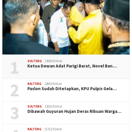
1
SULTENG
13059 Dilihat
Ketua Dewan Adat Parigi Barat, Novel Ban…
2
KALTENG
12843 Dilihat
Paslon Sudah Ditetapkan, KPU Pulpis Gela…
3
SULTENG
12052 Dilihat
Dibawah Guyuran Hujan Deras Ribuan Warga…
KALTENG
11712 Dilihat