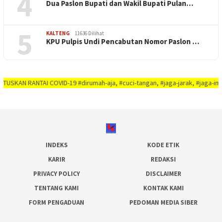
4
Dua Paslon Bupati dan Wakil Bupati Pulan…
5
KALTENG
11636 Dilihat
KPU Pulpis Undi Pencabutan Nomor Paslon …
NTAI COVID-19 #dirumah-aja, #cuci-tangan, #jaga-jarak, #jaga-imunitas-tubu
INDEKS
KODE ETIK
KARIR
REDAKSI
PRIVACY POLICY
DISCLAIMER
TENTANG KAMI
KONTAK KAMI
FORM PENGADUAN
PEDOMAN MEDIA SIBER