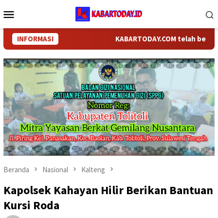
Loncat
Menu
ke
Mobile
konten
INFORMASI
KABARTODAY.COM telah berganti na
Beranda
Nasional
Kalteng
Kapolsek Kahayan Hilir Berikan Bantuan
Kursi Roda