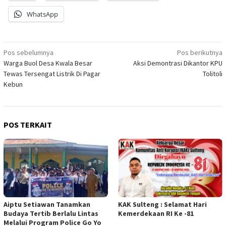
WhatsApp
Navigasi
Pos sebelumnya
Pos berikutnya
Warga Buol Desa Kwala Besar
Aksi Demontrasi Dikantor KPU
pos
Tewas Tersengat Listrik Di Pagar
Tolitoli
Kebun
POS TERKAIT
Aiptu Setiawan Tanamkan
KAK Sulteng : Selamat Hari
Budaya Tertib Berlalu Lintas
Kemerdekaan RI Ke -81
Melalui Program Police Go Yo