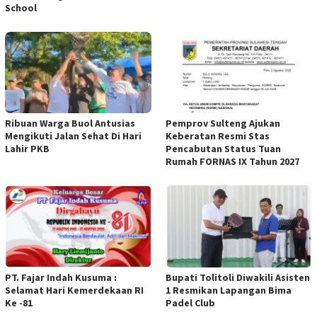
School
Ribuan Warga Buol Antusias
Pemprov Sulteng Ajukan
Mengikuti Jalan Sehat Di Hari
Keberatan Resmi Stas
Lahir PKB
Pencabutan Status Tuan
Rumah FORNAS IX Tahun 2027
PT. Fajar Indah Kusuma :
Bupati Tolitoli Diwakili Asisten
Selamat Hari Kemerdekaan RI
1 Resmikan Lapangan Bima
Ke -81
Padel Club