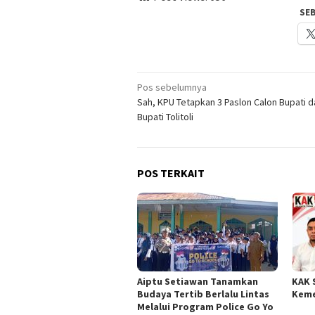
SE
Navigasi
Pos sebelumnya
Sah, KPU Tetapkan 3 Paslon Calon Bupati d
pos
Bupati Tolitoli
POS TERKAIT
Aiptu Setiawan Tanamkan
KAK 
Budaya Tertib Berlalu Lintas
Keme
Melalui Program Police Go Yo