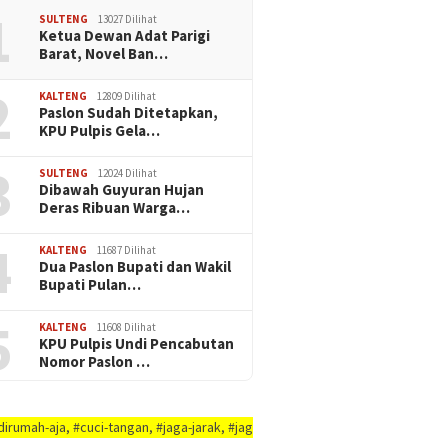
1
SULTENG
13027 Dilihat
Ketua Dewan Adat Parigi
Barat, Novel Ban…
2
KALTENG
12809 Dilihat
Paslon Sudah Ditetapkan,
KPU Pulpis Gela…
3
SULTENG
12024 Dilihat
Dibawah Guyuran Hujan
Deras Ribuan Warga…
4
KALTENG
11687 Dilihat
Dua Paslon Bupati dan Wakil
Bupati Pulan…
5
KALTENG
11608 Dilihat
KPU Pulpis Undi Pencabutan
Nomor Paslon …
#cuci-tangan, #jaga-jarak, #jaga-imunitas-tubuh, #rajin-bersikan-diri-&-lin