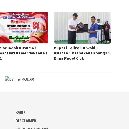
Fajar Indah Kusuma :
Bupati Tolitoli Diwakili
mat Hari Kemerdekaan RI
Asisten 1 Resmikan Lapangan
1
Bima Padel Club
KARIR
DISCLAIMER