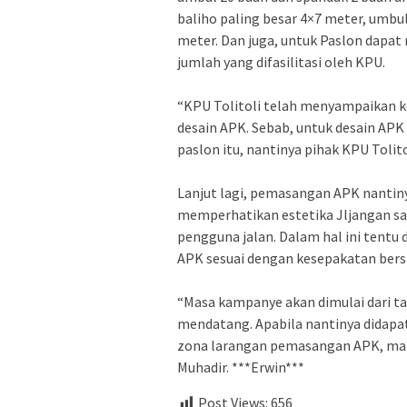
baliho paling besar 4×7 meter, umbu
meter. Dan juga, untuk Paslon dap
jumlah yang difasilitasi oleh KPU.
“KPU Tolitoli telah menyampaikan k
desain APK. Sebab, untuk desain APK 
paslon itu, nantinya pihak KPU Toli
Lanjut lagi, pemasangan APK nantin
memperhatikan estetika Jljangan s
pengguna jalan. Dalam hal ini tent
APK sesuai dengan kesepakatan ber
“Masa kampanye akan dimulai dari t
mendatang. Apabila nantinya didapat
zona larangan pemasangan APK, mak
Muhadir. ***Erwin***
Post Views:
656