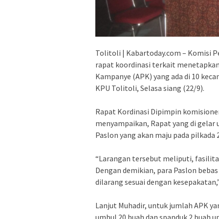
Tolitoli | Kabartoday.com – Komisi
rapat koordinasi terkait menetapka
Kampanye (APK) yang ada di 10 kecama
KPU Tolitoli, Selasa siang (22/9).
Rapat Kordinasi Dipimpin komisioner
menyampaikan, Rapat yang di gelar
Paslon yang akan maju pada pilkada 2
“Larangan tersebut meliputi, fasili
Dengan demikian, para Paslon beba
dilarang sesuai dengan kesepakatan
Lanjut Muhadir, untuk jumlah APK yan
umbul 20 buah dan spanduk 2 buah u