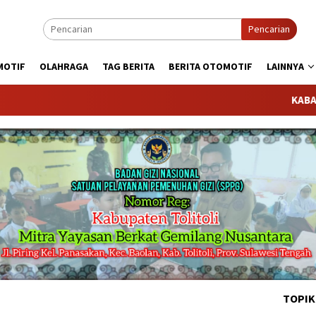
Pencarian
MOTIF
OLAHRAGA
TAG BERITA
BERITA OTOMOTIF
LAINNYA
KABARTODAY.
TOPIK