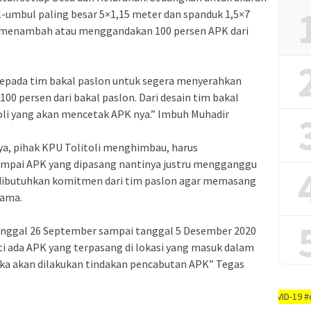
l-umbul paling besar 5×1,15 meter dan spanduk 1,5×7
at menambah atau menggandakan 100 persen APK dari
epada tim bakal paslon untuk segera menyerahkan
100 persen dari bakal paslon. Dari desain tim bakal
toli yang akan mencetak APK nya.” Imbuh Muhadir
ya, pihak KPU Tolitoli menghimbau, harus
ampai APK yang dipasang nantinya justru mengganggu
u dibutuhkan komitmen dari tim paslon agar memasang
sama.
anggal 26 September sampai tanggal 5 Desember 2020
i ada APK yang terpasang di lokasi yang masuk dalam
a akan dilakukan tindakan pencabutan APK” Tegas
AYO PUTUSKAN RANTAI COVID-19 #dirumah-aja, 