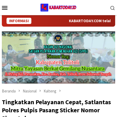
Loncat
Menu
ke
Mobile
konten
INFORMASI
KABARTODAY.COM telah berganti
Beranda
Nasional
Kalteng
Tingkatkan Pelayanan Cepat, Satlantas
Polres Pulpis Pasang Sticker Nomor