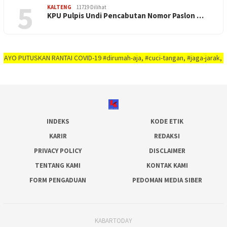
5
KALTENG
11719 Dilihat
KPU Pulpis Undi Pencabutan Nomor Paslon …
TUSKAN RANTAI COVID-19 #dirumah-aja, #cuci-tangan, #jaga-jarak, #jaga-imun
INDEKS
KODE ETIK
KARIR
REDAKSI
PRIVACY POLICY
DISCLAIMER
TENTANG KAMI
KONTAK KAMI
FORM PENGADUAN
PEDOMAN MEDIA SIBER
KABARTODAY