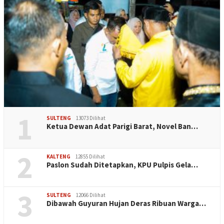
1
SULTENG
13073 Dilihat
Ketua Dewan Adat Parigi Barat, Novel Ban…
2
KALTENG
12855 Dilihat
Paslon Sudah Ditetapkan, KPU Pulpis Gela…
3
SULTENG
12066 Dilihat
Dibawah Guyuran Hujan Deras Ribuan Warga…