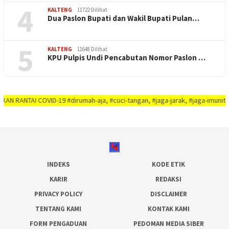
4
KALTENG
11722 Dilihat
Dua Paslon Bupati dan Wakil Bupati Pulan…
5
KALTENG
11648 Dilihat
KPU Pulpis Undi Pencabutan Nomor Paslon …
I COVID-19 #dirumah-aja, #cuci-tangan, #jaga-jarak, #jaga-imunitas-tubuh, 
INDEKS
KODE ETIK
KARIR
REDAKSI
PRIVACY POLICY
DISCLAIMER
TENTANG KAMI
KONTAK KAMI
FORM PENGADUAN
PEDOMAN MEDIA SIBER