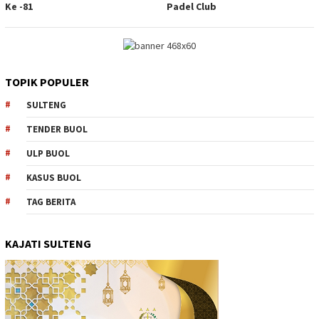
Ke -81
Padel Club
TOPIK POPULER
SULTENG
TENDER BUOL
ULP BUOL
KASUS BUOL
TAG BERITA
KAJATI SULTENG