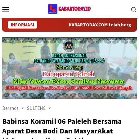
Loncat
Menu
ke
Mobile
konten
INFORMASI
KABARTODAY.COM telah berganti nama
Beranda
SULTENG
Babinsa Koramil 06 Paleleh Bersama
Aparat Desa Bodi Dan MasyarAkat