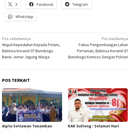
X
Facebook
Telegram
WhatsApp
Navigasi
Pos sebelumnya
Pos berikutnya
Wujud Kepedulian Kepada Petani,
Fokus Pengembangan Lahan
pos
Babinsa Koramil 07 Bunobogu
Pertanian, Babinsa Koramil 07
Bantu Jemur Jagung Warga
Bunobogu Komsos Dengan Poktan
POS TERKAIT
Aiptu Setiawan Tanamkan
KAK Sulteng : Selamat Hari