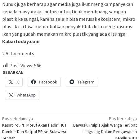
Nunuk juga berharap agar media juga ikut mengkampanyekan
kepada masyarakat pulpis untuk tidak membuang sampah
plastik ke sungai, karena selain bisa merusak ekosistem, mikro
plastik itu bisa menimbulkan penyakit bila kita mengonsumsi
ikan yang sudah memakan mikro plastik yang ada di sungai.
Kabartoday.com
2
Attachments
Post Views:
566
SEBARKAN
X
Facebook
Telegram
WhatsApp
Navigasi
Pos sebelumnya
Pos berikutnya
Kasat Pol PP Morut Akan Hadiri HUT
Bawaslu Pulpis Ajak Warga Terlibat
pos
Damkar Dan Satpol PP se-Sulawesi
Langsung Dalam Pengawasan
Tengah
Pemilu 2019