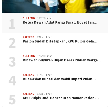
1
SULTENG
13087 Dilihat
Ketua Dewan Adat Parigi Barat, Novel Ban…
2
KALTENG
12867 Dilihat
Paslon Sudah Ditetapkan, KPU Pulpis Gela…
3
SULTENG
12079 Dilihat
Dibawah Guyuran Hujan Deras Ribuan Warga…
4
KALTENG
11733 Dilihat
Dua Paslon Bupati dan Wakil Bupati Pulan…
5
KALTENG
11661 Dilihat
KPU Pulpis Undi Pencabutan Nomor Paslon …