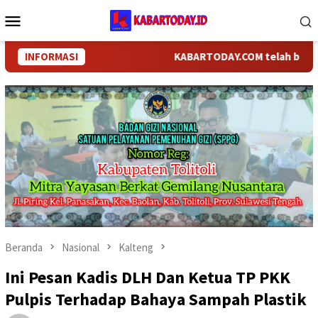
Loncat
Menu
ke
Mobile
konten
INFORMASI
KABARTODAY.COM telah berganti na
Beranda
Nasional
Kalteng
Ini Pesan Kadis DLH Dan Ketua TP PKK
Pulpis Terhadap Bahaya Sampah Plastik