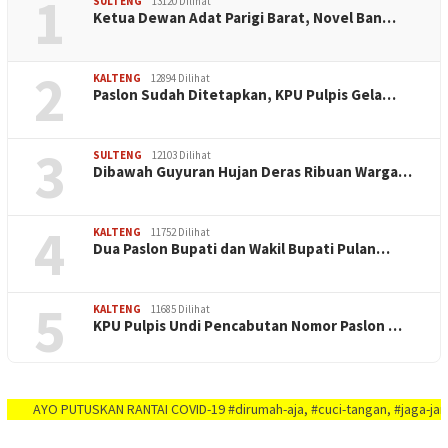
1
SULTENG
13120 Dilihat
Ketua Dewan Adat Parigi Barat, Novel Ban…
2
KALTENG
12894 Dilihat
Paslon Sudah Ditetapkan, KPU Pulpis Gela…
3
SULTENG
12103 Dilihat
Dibawah Guyuran Hujan Deras Ribuan Warga…
4
KALTENG
11752 Dilihat
Dua Paslon Bupati dan Wakil Bupati Pulan…
5
KALTENG
11685 Dilihat
KPU Pulpis Undi Pencabutan Nomor Paslon …
YO PUTUSKAN RANTAI COVID-19 #dirumah-aja, #cuci-tangan, #jaga-jarak, #jaga