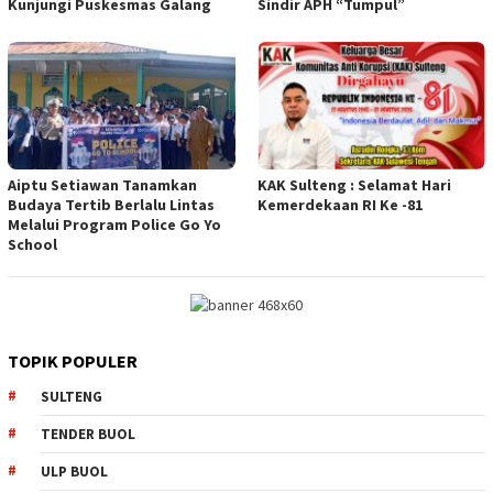
Kunjungi Puskesmas Galang
Sindir APH “Tumpul”
Aiptu Setiawan Tanamkan
KAK Sulteng : Selamat Hari
Budaya Tertib Berlalu Lintas
Kemerdekaan RI Ke -81
Melalui Program Police Go Yo
School
TOPIK POPULER
SULTENG
TENDER BUOL
ULP BUOL