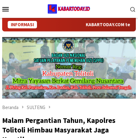
Loncat
Menu
ke
Mobile
konten
INFORMASI
KABARTODAY.COM telah berga
Beranda
SULTENG
Malam Pergantian Tahun, Kapolres
Tolitoli Himbau Masyarakat Jaga