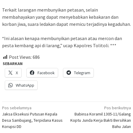
Terkait larangan membunyikan petasan, selain
membahayakan yang dapat menyebabkan kebakaran dan
korban jiwa, suara ledakan dapat memicu terjadinya kegaduhan.
“Ini alasan kenapa membunyikan petasan atau mercon dan
pesta kembang api di larang,” ucap Kapolres Tolitoli. ***
Post Views:
686
SEBARKAN
X
Facebook
Telegram
WhatsApp
Navigasi
Pos sebelumnya
Pos berikutnya
Jaksa Eksekusi Putusan Kepala
Babinsa Koramil 1305-11/Galang
pos
Desa Sambujang, Terpidana Kasus
Koptu Junda Kerja Bakti Bersihkan
Korupsi DD
Bahu Jalan