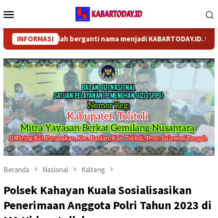
Loncat
Menu
ke
Mobile
konten
DAY.COM telah berganti nama menjadi KABARTODAY.ID. Untuk laya
INFORMASI
Beranda
Nasional
Kalteng
Polsek Kahayan Kuala Sosialisasikan
Penerimaan Anggota Polri Tahun 2023 di