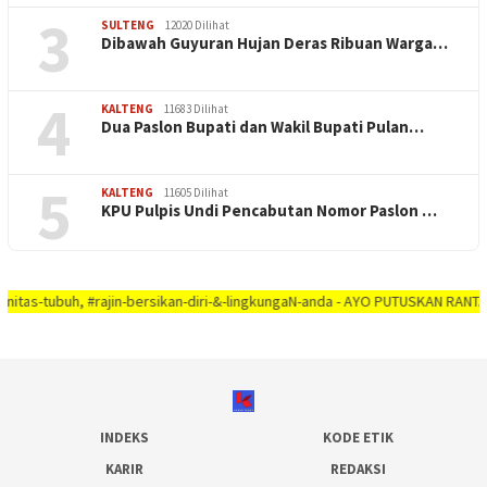
3
SULTENG
12020 Dilihat
Dibawah Guyuran Hujan Deras Ribuan Warga…
4
KALTENG
11683 Dilihat
Dua Paslon Bupati dan Wakil Bupati Pulan…
5
KALTENG
11605 Dilihat
KPU Pulpis Undi Pencabutan Nomor Paslon …
uh, #rajin-bersikan-diri-&-lingkungaN-anda - AYO PUTUSKAN RANTAI COVID-19 
INDEKS
KODE ETIK
KARIR
REDAKSI