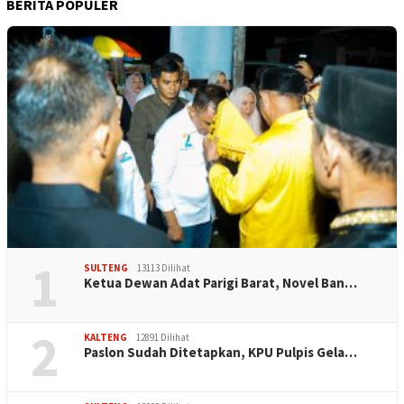
BERITA POPULER
1
SULTENG
13113 Dilihat
Ketua Dewan Adat Parigi Barat, Novel Ban…
2
KALTENG
12891 Dilihat
Paslon Sudah Ditetapkan, KPU Pulpis Gela…