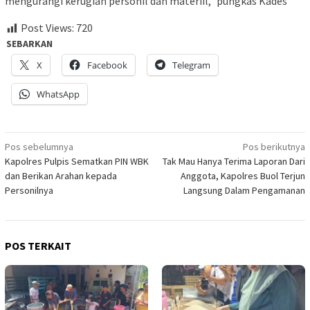
mengurangi kerugian personil dan materiil,” pungkas Kades
Post Views:
720
SEBARKAN
X
Facebook
Telegram
WhatsApp
Navigasi
Pos sebelumnya
Pos berikutnya
Kapolres Pulpis Sematkan PIN WBK
Tak Mau Hanya Terima Laporan Dari
pos
dan Berikan Arahan kepada
Anggota, Kapolres Buol Terjun
Personilnya
Langsung Dalam Pengamanan
POS TERKAIT