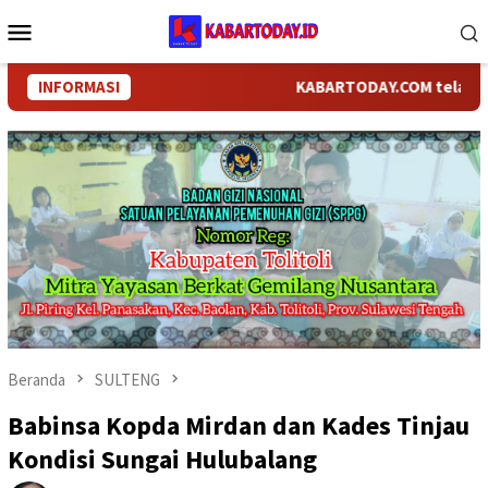
Loncat
Menu
ke
Mobile
konten
INFORMASI
KABARTODAY.COM telah bergan
Beranda
SULTENG
Babinsa Kopda Mirdan dan Kades Tinjau
Kondisi Sungai Hulubalang